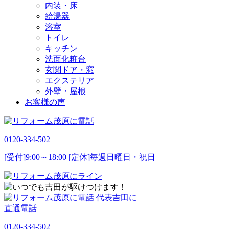
内装・床
給湯器
浴室
トイレ
キッチン
洗面化粧台
玄関ドア・窓
エクステリア
外壁・屋根
お客様の声
0120-334-502
[受付]9:00～18:00 [定休]毎週日曜日・祝日
代表吉田に
直通電話
0120-334-502