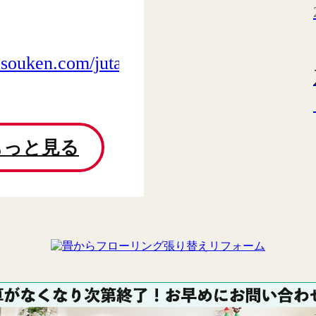
asouken.com/jutakushoene/
もっと見る