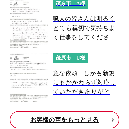
茂原市 A様
職人の皆さんは明るく
とても親切で気持ちよ
く仕事をしてくださ
り、またお願いできた
らと思いました。
茂原市 U様
急な依頼、しかも新規
にもかかわらず対応し
ていただきありがとう
ございました。
お客様の声をもっと見る