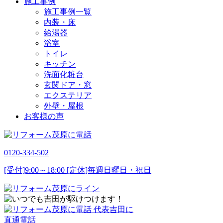
施工事例
施工事例一覧
内装・床
給湯器
浴室
トイレ
キッチン
洗面化粧台
玄関ドア・窓
エクステリア
外壁・屋根
お客様の声
0120-334-502
[受付]9:00～18:00 [定休]毎週日曜日・祝日
代表吉田に
直通電話