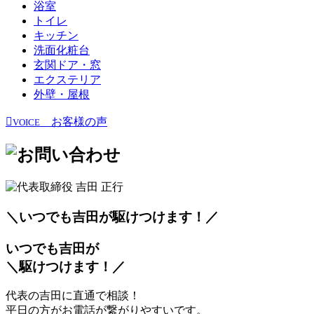
浴室
トイレ
キッチン
洗面化粧台
玄関ドア・窓
エクステリア
外壁・屋根
お客様の声
VOICE
＼いつでも吉田が
駆
けつけます！／
いつでも吉田が
＼
駆
けつけます！／
代表の吉田に直通で相談！
平日の方がお電話が繋がりやすいです。