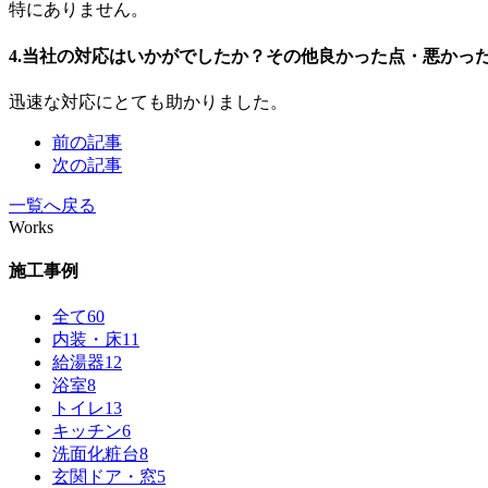
特にありません。
4.当社の対応はいかがでしたか？その他良かった点・悪かっ
迅速な対応にとても助かりました。
前の記事
次の記事
一覧へ戻る
Works
施工事例
全て
60
内装・床
11
給湯器
12
浴室
8
トイレ
13
キッチン
6
洗面化粧台
8
玄関ドア・窓
5