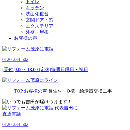
トイレ
キッチン
洗面化粧台
玄関ドア・窓
エクステリア
外壁・屋根
お客様の声
0120-334-502
[受付]9:00～18:00 [定休]毎週日曜日・祝日
TOP
お客様の声
長生村 O様 給湯器交換工事
代表吉田に
直通電話
0120-334-502