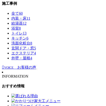
施工事例
全て
60
内装・床
11
給湯器
12
浴室
8
トイレ
13
キッチン
6
洗面化粧台
8
玄関ドア・窓
5
エクステリア
4
外壁・屋根
4
お客様の声
VOICE
INFORMATION
おすすめ情報