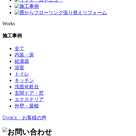
Works
施工事例
全て
内装・床
給湯器
浴室
トイレ
キッチン
洗面化粧台
玄関ドア・窓
エクステリア
外壁・屋根
お客様の声
VOICE