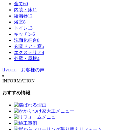
全て
60
内装・床
11
給湯器
12
浴室
8
トイレ
13
キッチン
6
洗面化粧台
8
玄関ドア・窓
5
エクステリア
4
外壁・屋根
4
お客様の声
VOICE
INFORMATION
おすすめ情報