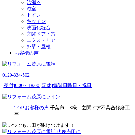
給湯器
浴室
トイレ
キッチン
洗面化粧台
玄関ドア・窓
エクステリア
外壁・屋根
お客様の声
0120-334-502
[受付]9:00～18:00 [定休]毎週日曜日・祝日
TOP
お客様の声
千葉市 S様 玄関ドア不具合修繕工
事
代表吉田に