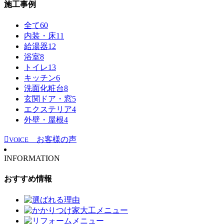
施工事例
全て
60
内装・床
11
給湯器
12
浴室
8
トイレ
13
キッチン
6
洗面化粧台
8
玄関ドア・窓
5
エクステリア
4
外壁・屋根
4
お客様の声
VOICE
INFORMATION
おすすめ情報