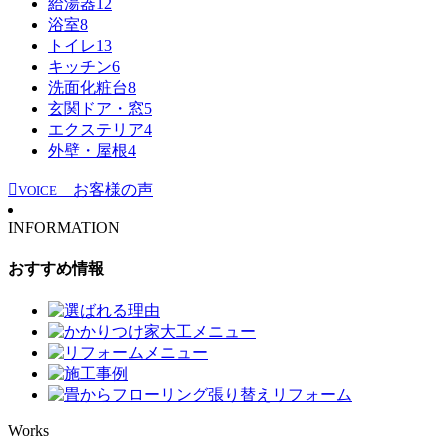
給湯器
12
浴室
8
トイレ
13
キッチン
6
洗面化粧台
8
玄関ドア・窓
5
エクステリア
4
外壁・屋根
4
お客様の声
VOICE
INFORMATION
おすすめ情報
Works