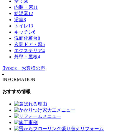
全て
60
内装・床
11
給湯器
12
浴室
8
トイレ
13
キッチン
6
洗面化粧台
8
玄関ドア・窓
5
エクステリア
4
外壁・屋根
4
お客様の声
VOICE
INFORMATION
おすすめ情報