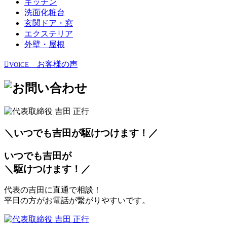
キッチン
洗面化粧台
玄関ドア・窓
エクステリア
外壁・屋根
お客様の声
VOICE
＼いつでも吉田が
駆
けつけます！／
いつでも吉田が
＼
駆
けつけます！／
代表の吉田に直通で相談！
平日の方がお電話が繋がりやすいです。