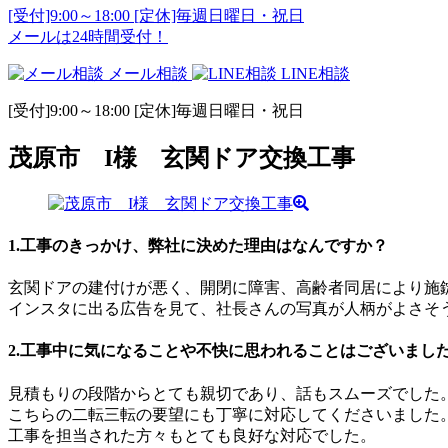
[受付]9:00～18:00 [定休]毎週日曜日・祝日
メールは24時間受付！
メール相談
LINE相談
[受付]9:00～18:00 [定休]毎週日曜日・祝日
茂原市 I様 玄関ドア交換工事
1.工事のきっかけ、弊社に決めた理由はなんですか？
玄関ドアの建付けが悪く、開閉に障害、高齢者同居により施
インスタに出る広告を見て、社長さんの写真が人柄がよさそ
2.工事中に気になることや不快に思われることはございまし
見積もりの段階からとても親切であり、話もスムーズでした
こちらの二転三転の要望にも丁寧に対応してくださいました
工事を担当された方々もとても良好な対応でした。