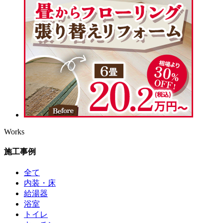
Works
施工事例
全て
内装・床
給湯器
浴室
トイレ