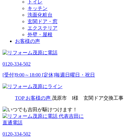
トイレ
キッチン
洗面化粧台
玄関ドア・窓
エクステリア
外壁・屋根
お客様の声
0120-334-502
[受付]9:00～18:00 [定休]毎週日曜日・祝日
TOP
お客様の声
茂原市 I様 玄関ドア交換工事
代表吉田に
直通電話
0120-334-502