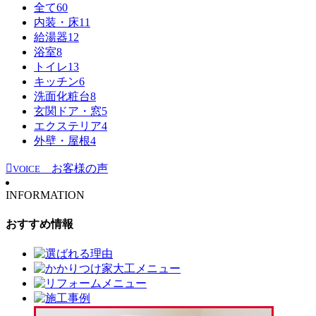
全て
60
内装・床
11
給湯器
12
浴室
8
トイレ
13
キッチン
6
洗面化粧台
8
玄関ドア・窓
5
エクステリア
4
外壁・屋根
4
お客様の声
VOICE
INFORMATION
おすすめ情報