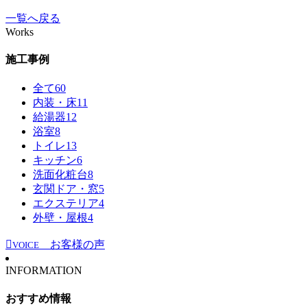
一覧へ戻る
Works
施工事例
全て
60
内装・床
11
給湯器
12
浴室
8
トイレ
13
キッチン
6
洗面化粧台
8
玄関ドア・窓
5
エクステリア
4
外壁・屋根
4
お客様の声
VOICE
INFORMATION
おすすめ情報