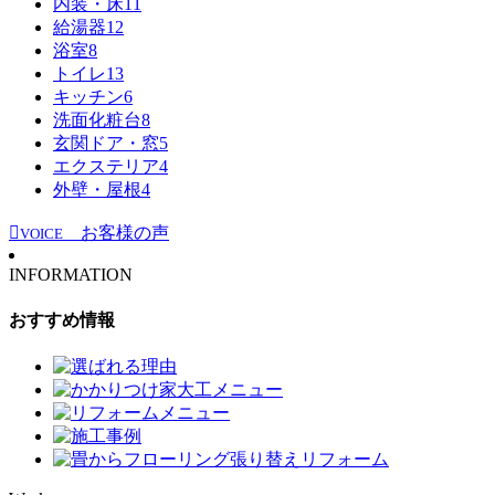
内装・床
11
給湯器
12
浴室
8
トイレ
13
キッチン
6
洗面化粧台
8
玄関ドア・窓
5
エクステリア
4
外壁・屋根
4
お客様の声
VOICE
INFORMATION
おすすめ情報