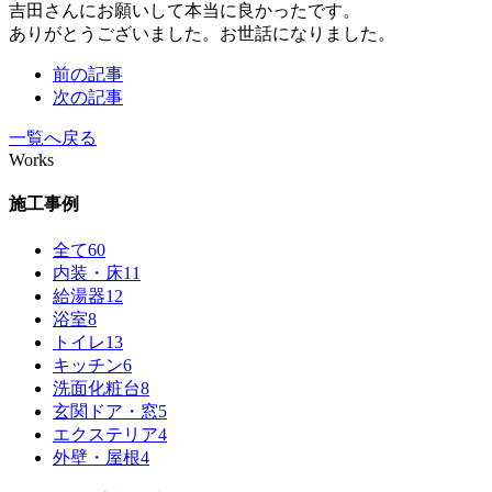
吉田さんにお願いして本当に良かったです。
ありがとうございました。お世話になりました。
前の記事
次の記事
一覧へ戻る
Works
施工事例
全て
60
内装・床
11
給湯器
12
浴室
8
トイレ
13
キッチン
6
洗面化粧台
8
玄関ドア・窓
5
エクステリア
4
外壁・屋根
4