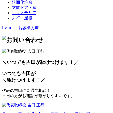
洗面化粧台
玄関ドア・窓
エクステリア
外壁・屋根
お客様の声
VOICE
＼いつでも吉田が
駆
けつけます！／
いつでも吉田が
＼
駆
けつけます！／
代表の吉田に直通で相談！
平日の方がお電話が繋がりやすいです。