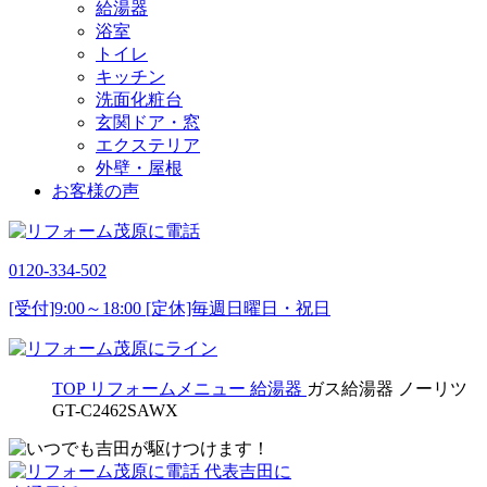
給湯器
浴室
トイレ
キッチン
洗面化粧台
玄関ドア・窓
エクステリア
外壁・屋根
お客様の声
0120-334-502
[受付]9:00～18:00 [定休]毎週日曜日・祝日
TOP
リフォームメニュー
給湯器
ガス給湯器 ノーリツ
GT-C2462SAWX
代表吉田に